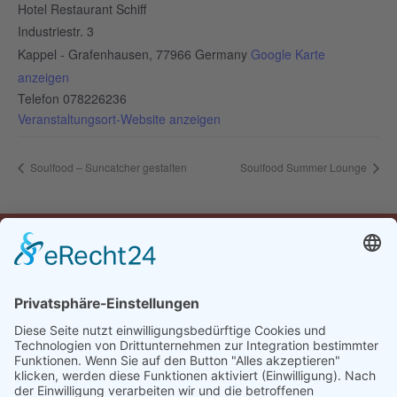
Hotel Restaurant Schiff
Industriestr. 3
Kappel - Grafenhausen
,
77966
Germany
Google Karte
anzeigen
Telefon
078226236
Veranstaltungsort-Website anzeigen
Soulfood – Suncatcher gestalten
Soulfood Summer Lounge
Öffnungszeiten
Montag:
16:30-22:00 Uhr
Dienstag bis Samstag:
10:30-14:00 & 16:30-22:00 Uhr
Sonntag: